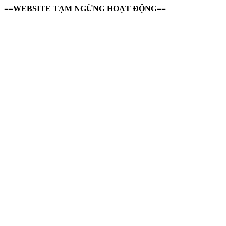
==WEBSITE TẠM NGỪNG HOẠT ĐỘNG==