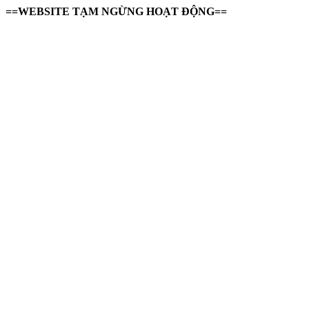
==WEBSITE TẠM NGỪNG HOẠT ĐỘNG==