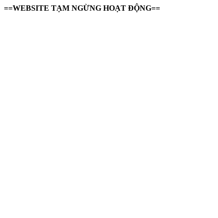
==WEBSITE TẠM NGỪNG HOẠT ĐỘNG==