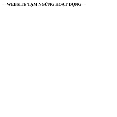
==WEBSITE TẠM NGỪNG HOẠT ĐỘNG==