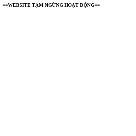
==WEBSITE TẠM NGỪNG HOẠT ĐỘNG==