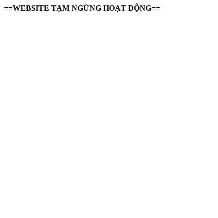
==WEBSITE TẠM NGỪNG HOẠT ĐỘNG==