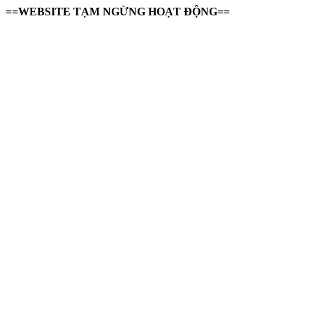
==WEBSITE TẠM NGỪNG HOẠT ĐỘNG==