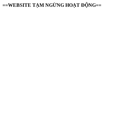
==WEBSITE TẠM NGỪNG HOẠT ĐỘNG==