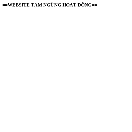
==WEBSITE TẠM NGỪNG HOẠT ĐỘNG==