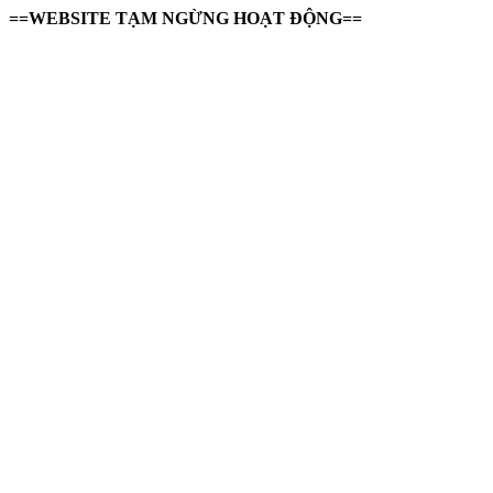
==WEBSITE TẠM NGỪNG HOẠT ĐỘNG==