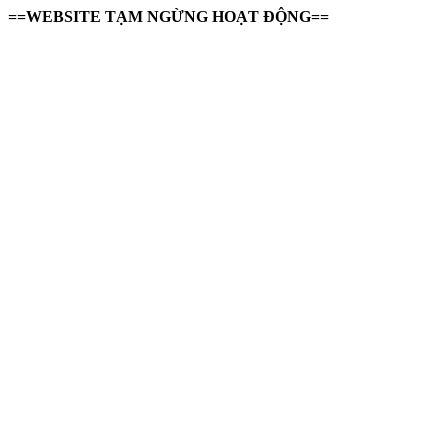
==WEBSITE TẠM NGỪNG HOẠT ĐỘNG==