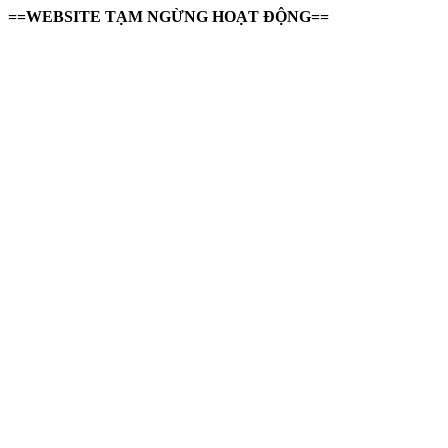
==WEBSITE TẠM NGỪNG HOẠT ĐỘNG==