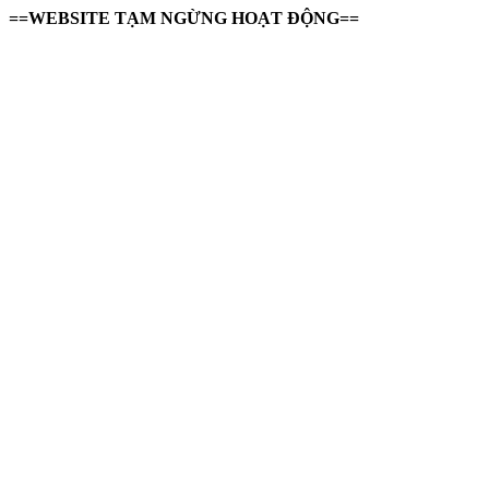
==WEBSITE TẠM NGỪNG HOẠT ĐỘNG==