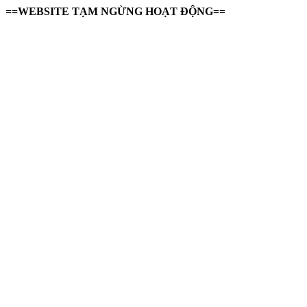
==WEBSITE TẠM NGỪNG HOẠT ĐỘNG==