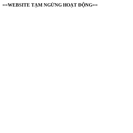
==WEBSITE TẠM NGỪNG HOẠT ĐỘNG==