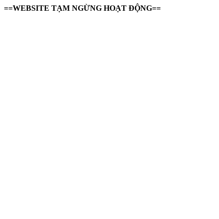
==WEBSITE TẠM NGỪNG HOẠT ĐỘNG==