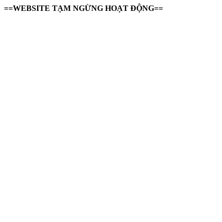
==WEBSITE TẠM NGỪNG HOẠT ĐỘNG==