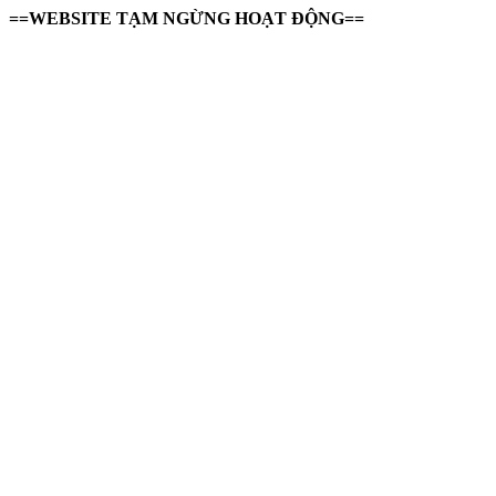
==WEBSITE TẠM NGỪNG HOẠT ĐỘNG==