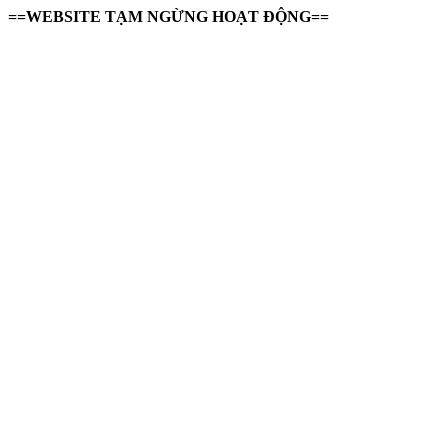
==WEBSITE TẠM NGỪNG HOẠT ĐỘNG==