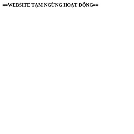
==WEBSITE TẠM NGỪNG HOẠT ĐỘNG==