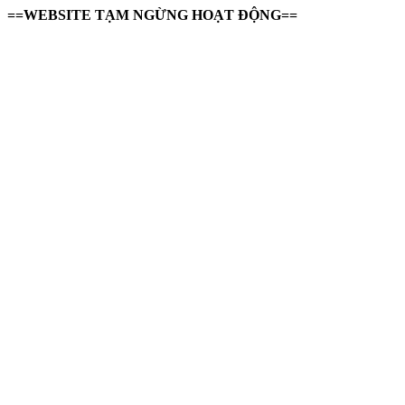
==WEBSITE TẠM NGỪNG HOẠT ĐỘNG==