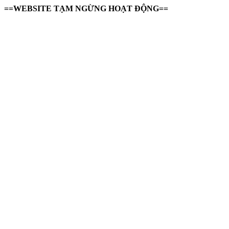
==WEBSITE TẠM NGỪNG HOẠT ĐỘNG==