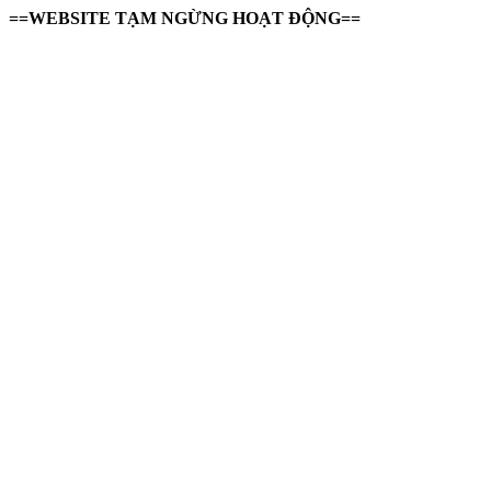
==WEBSITE TẠM NGỪNG HOẠT ĐỘNG==