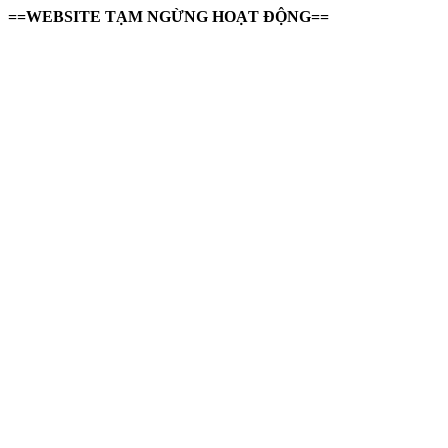
==WEBSITE TẠM NGỪNG HOẠT ĐỘNG==