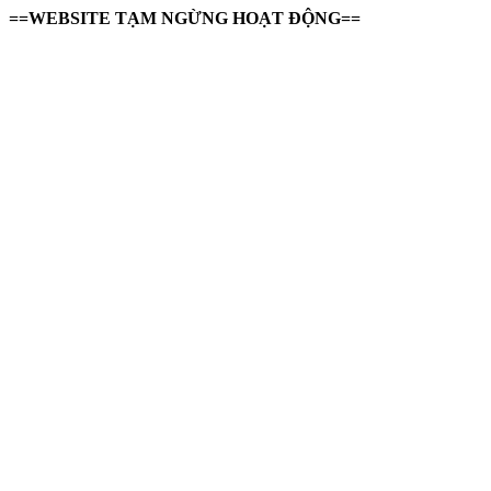
==WEBSITE TẠM NGỪNG HOẠT ĐỘNG==