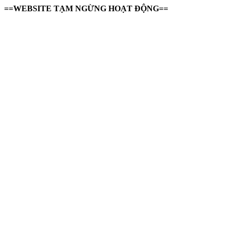
==WEBSITE TẠM NGỪNG HOẠT ĐỘNG==