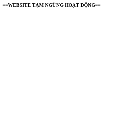
==WEBSITE TẠM NGỪNG HOẠT ĐỘNG==