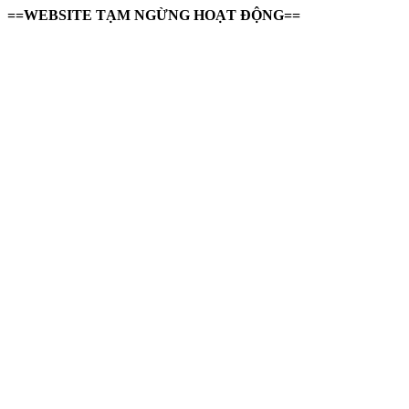
==WEBSITE TẠM NGỪNG HOẠT ĐỘNG==