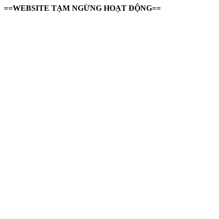
==WEBSITE TẠM NGỪNG HOẠT ĐỘNG==