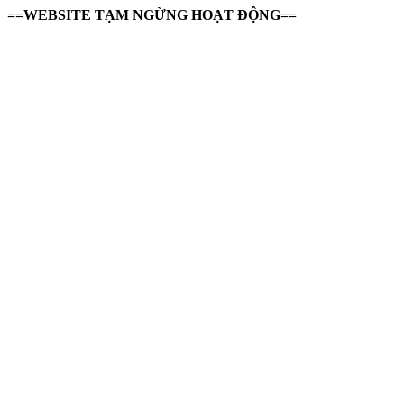
==WEBSITE TẠM NGỪNG HOẠT ĐỘNG==