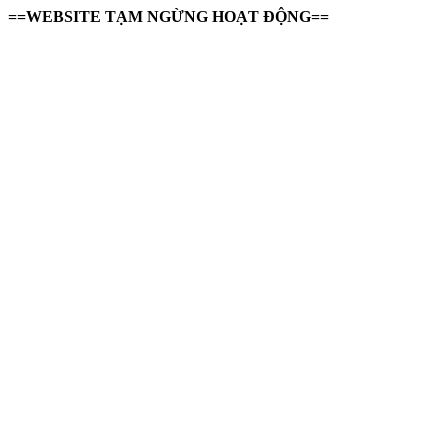
==WEBSITE TẠM NGỪNG HOẠT ĐỘNG==